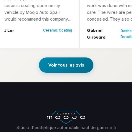
ic coating done on my
work was done with meticulou
le by Moojo Auto Spa. I
care. The wires are perfectly
 recommend this company
concealed. They also offered 
yone wanting a job well
car detailing services — my
Gabriel
Ceramic Coating
Dashcam +
attention to details and
paintwork is sparkling like new
Girouard
Detailing
professionalism.
and well-protected.
Voir tous les avis
Studio d'esthétique automobile haut de gamme à